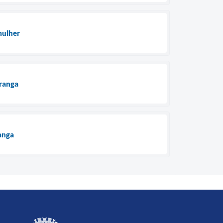
mulher
oranga
anga