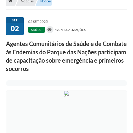
Notícias
Notícia
A História
Galeria de Fotos
SET
02 SET 2025
02
Notícias
SAÚDE
470 VISUALIZAÇÕES
SIC
Agentes Comunitários de Saúde e de Combate
Diário Oficial
às Endemias do Parque das Nações participam
de capacitação sobre emergência e primeiros
Prestação de Contas
socorros
Conselhos Municipais
Concursos
Arquivos para Download
Ouvidoria
Contas Públicas
Legislação