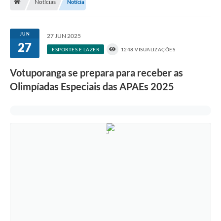
Notícias
Notícia
A História
Galeria de Fotos
JUN
27 JUN 2025
27
Notícias
ESPORTES E LAZER
1248 VISUALIZAÇÕES
SIC
Votuporanga se prepara para receber as
Diário Oficial
Olimpíadas Especiais das APAEs 2025
Prestação de Contas
Conselhos Municipais
Concursos
Arquivos para Download
Ouvidoria
Contas Públicas
Legislação