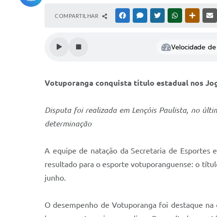
COMPARTILHAR
FACEBOOK
MESSENGER
TWITTER
WHATSAPP
OUTRAS
Velocidade de 
Votuporanga conquista título estadual nos J
Disputa foi realizada em Lençóis Paulista, no úl
determinação
A equipe de natação da Secretaria de Esportes 
resultado para o esporte votuporanguense: o títu
junho.
O desempenho de Votuporanga foi destaque na co