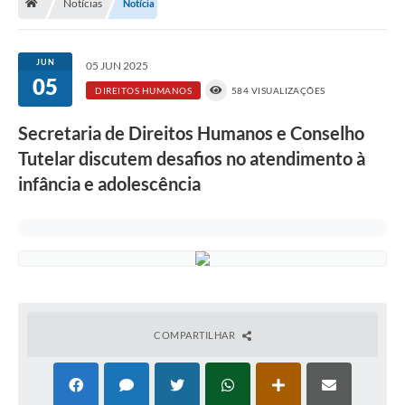
Notícias
Notícia
A História
Galeria de Fotos
JUN
05 JUN 2025
05
Notícias
DIREITOS HUMANOS
584 VISUALIZAÇÕES
SIC
Secretaria de Direitos Humanos e Conselho
Diário Oficial
Tutelar discutem desafios no atendimento à
infância e adolescência
Prestação de Contas
Conselhos Municipais
Concursos
Arquivos para Download
Ouvidoria
COMPARTILHAR
Contas Públicas
Legislação