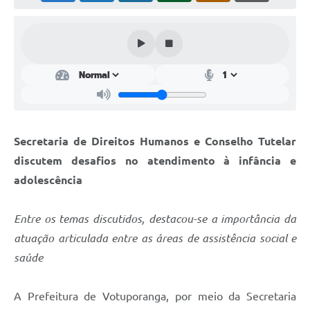
Perguntas Frequentes
Transparência
Audiências Públicas
Editais
Links
Secretaria de Direitos Humanos e Conselho Tutelar
Telefones Úteis
discutem desafios no atendimento à infância e
adolescência
Emprega
Agenda
Entre os temas discutidos, destacou-se a importância da
atuação articulada entre as áreas de assistência social e
Contato
saúde
A Prefeitura de Votuporanga, por meio da Secretaria