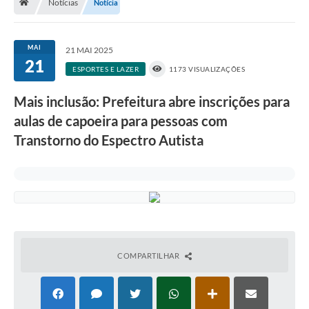
Notícias
Notícia
A História
Galeria de Fotos
MAI
21 MAI 2025
21
Notícias
ESPORTES E LAZER
1173 VISUALIZAÇÕES
SIC
Mais inclusão: Prefeitura abre inscrições para
Diário Oficial
aulas de capoeira para pessoas com
Transtorno do Espectro Autista
Prestação de Contas
Conselhos Municipais
Concursos
Arquivos para Download
Ouvidoria
COMPARTILHAR
Contas Públicas
Legislação