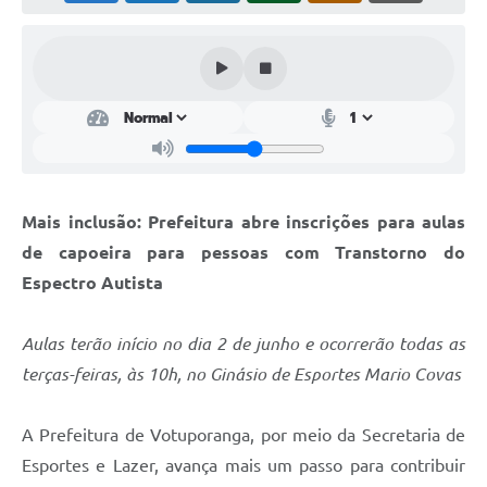
Perguntas Frequentes
Transparência
Audiências Públicas
Editais
Links
Mais inclusão: Prefeitura abre inscrições para aulas
Telefones Úteis
de capoeira para pessoas com Transtorno do
Espectro Autista
Emprega
Agenda
Aulas terão início no dia 2 de junho e ocorrerão todas as
terças-feiras, às 10h, no Ginásio de Esportes Mario Covas
Contato
A Prefeitura de Votuporanga, por meio da Secretaria de
Esportes e Lazer, avança mais um passo para contribuir