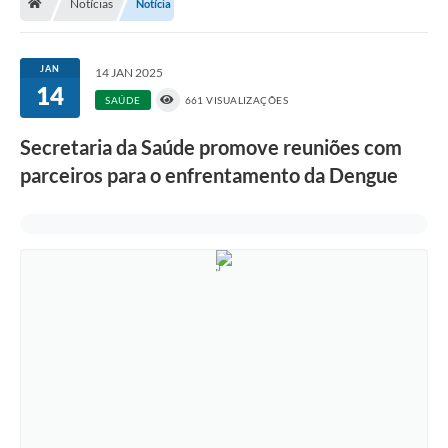
Notícias
Notícia
A História
Galeria de Fotos
JAN
14 JAN 2025
14
Notícias
SAÚDE
661 VISUALIZAÇÕES
SIC
Secretaria da Saúde promove reuniões com
Diário Oficial
parceiros para o enfrentamento da Dengue
Prestação de Contas
Conselhos Municipais
Concursos
Arquivos para Download
Ouvidoria
Contas Públicas
Legislação