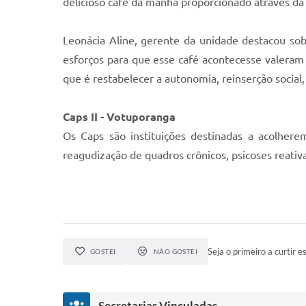
delicioso café da manhã proporcionado através da
Leonácia Aline, gerente da unidade destacou so
esforços para que esse café acontecesse valeram 
que é restabelecer a autonomia, reinserção social
Caps II - Votuporanga
Os Caps são instituições destinadas a acolhere
reagudização de quadros crônicos, psicoses reativa
Seja o primeiro a curtir es
GOSTEI
NÃO GOSTEI
Secretarias Vinculadas