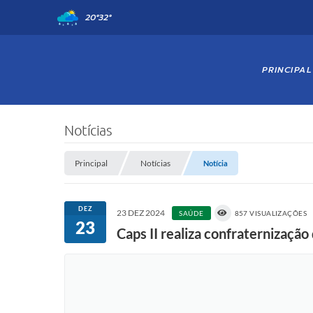
20°
32°
PRINCIPAL
Notícias
Principal
Notícias
Notícia
DEZ
23 DEZ 2024
SAÚDE
857 VISUALIZAÇÕES
23
Caps II realiza confraternização