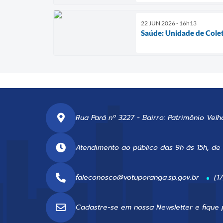
22 JUN 2026 - 16h13
Saúde: Unidade de Colet
Rua Pará nº 3227 - Bairro: Patrimônio Velh
Atendimento ao público das 9h às 15h, de
faleconosco@votuporanga.sp.gov.br
(1
Cadastre-se em nossa
Newsletter
e fique 