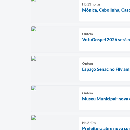
Há 13 horas
Mônica, Cebolinha, Casc
Ontem
VotuGospel 2026 será re
Ontem
Espaço Senac no Fliv am
Ontem
Museu Municipal: nova e
Há 2 dias
Prefeitura abre nova co