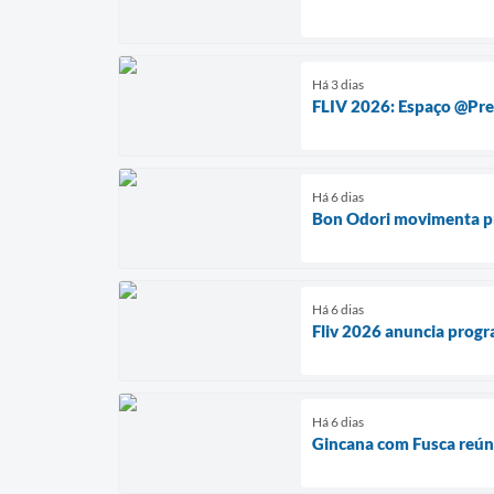
Há 3 dias
FLIV 2026: Espaço @Pref
Há 6 dias
Bon Odori movimenta p
Há 6 dias
Fliv 2026 anuncia progr
Há 6 dias
Gincana com Fusca reúne