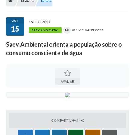
Notícias
Notícia
A História
Galeria de Fotos
OUT
15 OUT 2021
15
Notícias
SAEV AMBIENTAL
822 VISUALIZAÇÕES
SIC
Saev Ambiental orienta a população sobre o
Diário Oficial
consumo consciente de água
Prestação de Contas
Conselhos Municipais
AVALIAR
Concursos
Arquivos para Download
Ouvidoria
COMPARTILHAR
Contas Públicas
Legislação