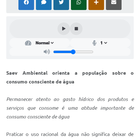
Perguntas Frequentes
Transparência
Audiências Públicas
Editais
Links
Telefones Úteis
Saev Ambiental orienta a população sobre o
consumo consciente de água
Emprega
Agenda
Permanecer atento ao gasto hídrico dos produtos e
serviços que consome é uma atitude importante de
Contato
consumo consciente de água
Praticar o uso racional da água não significa deixar de