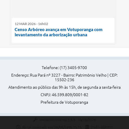
12 MAR 2026 - 16h02
Censo Arbóreo avança em Votuporanga com
levantamento da arborização urbana
Telefone: (17) 3405-9700
Endereço: Rua Pará nº 3227 - Bairro: Patrimônio Velho | CEP:
15502-236
Atendimento ao público das 9h às 15h, de segunda a sexta-feira
CNPJ: 46.599.809/0001-82
Prefeitura de Votuporanga
Versão do Sistema:
3.5.3 - 19/06/2026
Portal atualizado em:
08/08/2026 15:15
Dados Abertos