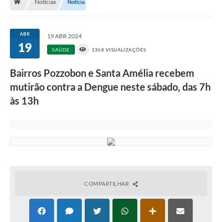
Notícias
Notícia
A História
Galeria de Fotos
ABR
19 ABR 2024
19
Notícias
SAÚDE
1368 VISUALIZAÇÕES
SIC
Bairros Pozzobon e Santa Amélia recebem
Diário Oficial
mutirão contra a Dengue neste sábado, das 7h
às 13h
Prestação de Contas
Conselhos Municipais
Concursos
Arquivos para Download
Ouvidoria
COMPARTILHAR
Contas Públicas
Legislação