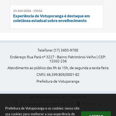
25 JUN 2026 - 15h56
Experiência de Votuporanga é destaque em
coletânea estadual sobre envelhecimento
Telefone: (17) 3405-9700
Endereço: Rua Pará nº 3227 - Bairro: Patrimônio Velho | CEP:
15502-236
Atendimento ao público das 9h às 15h, de segunda a sexta-feira
CNPJ: 46.599.809/0001-82
Prefeitura de Votuporanga
Versão do Sistema:
3.5.3 - 19/06/2026
Portal atualizado em:
07/08/2026 17:50
Dados Abertos
Prefeitura de Votuporanga e os cookies: nosso site
usa cookies para melhorar a sua experiência de