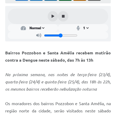
Perguntas Frequentes
Transparência
Audiências Públicas
Editais
Links
Bairros Pozzobon e Santa Amélia recebem mutirão
Telefones Úteis
contra a Dengue neste sábado, das 7h às 13h
Emprega
Na próxima semana, nas noites de terça-feira (23/4),
Agenda
quarta-feira (24/4) e quinta-feira (25/4), das 18h às 22h,
os mesmos bairros receberão nebulização noturna
Contato
Os moradores dos bairros Pozzobon e Santa Amélia, na
região norte da cidade, serão visitados neste sábado