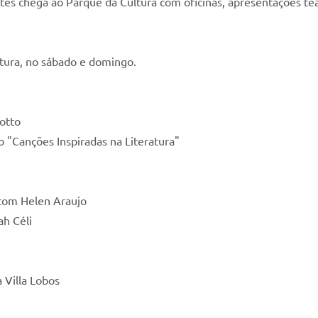
tes chega ao Parque da Cultura com oficinas, apresentações teat
tura, no sábado e domingo.
iotto
ão "Canções Inspiradas na Literatura"
 com Helen Araujo
ah Céli
 Villa Lobos