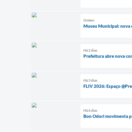
Ontem
Museu Municipal: nova e
Há 2 dias
Prefeitura abre nova co
Há 3 dias
FLIV 2026: Espaço @Pref
Há 6 dias
Bon Odori movimenta p