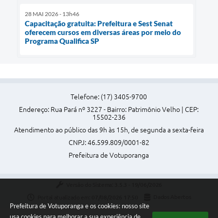
28 MAI 2026 - 13h46
Capacitação gratuita: Prefeitura e Sest Senat
oferecem cursos em diversas áreas por meio do
Programa Qualifica SP
Telefone: (17) 3405-9700
Endereço: Rua Pará nº 3227 - Bairro: Patrimônio Velho | CEP:
15502-236
Atendimento ao público das 9h às 15h, de segunda a sexta-feira
CNPJ: 46.599.809/0001-82
Prefeitura de Votuporanga
Versão do Sistema:
3.5.3 - 19/06/2026
Portal atualizado em:
07/08/2026 17:50
Dados Abertos
Prefeitura de Votuporanga e os cookies: nosso site
usa cookies para melhorar a sua experiência de