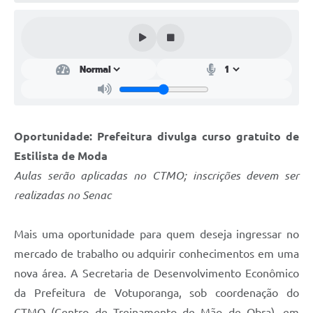
Perguntas Frequentes
Transparência
Audiências Públicas
Editais
Links
Oportunidade: Prefeitura divulga curso gratuito de
Estilista de Moda
Telefones Úteis
Aulas serão aplicadas no CTMO; inscrições devem ser
Emprega
realizadas no Senac
Agenda
Mais uma oportunidade para quem deseja ingressar no
Contato
mercado de trabalho ou adquirir conhecimentos em uma
nova área. A Secretaria de Desenvolvimento Econômico
da Prefeitura de Votuporanga, sob coordenação do
CTMO (Centro de Treinamento de Mão de Obra), em