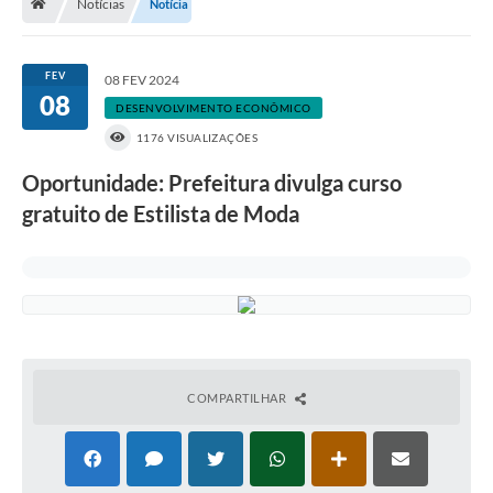
Notícias
Notícia
A História
Galeria de Fotos
FEV
08 FEV 2024
08
Notícias
DESENVOLVIMENTO ECONÔMICO
1176 VISUALIZAÇÕES
SIC
Oportunidade: Prefeitura divulga curso
Diário Oficial
gratuito de Estilista de Moda
Prestação de Contas
Conselhos Municipais
Concursos
Arquivos para Download
Ouvidoria
COMPARTILHAR
Contas Públicas
Legislação