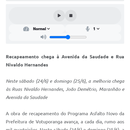
Perguntas Frequentes
Transparência
Audiências Públicas
Editais
Links
Recapeamento chega à Avenida da Saudade e Rua
Nivaldo Hernandes
Telefones Úteis
Emprega
Neste sábado (24/6) e domingo (25/6), a melhoria chega
às Ruas Nivaldo Hernandes, João Demétrio, Maranhão e
Agenda
Avenida da Saudade
Contato
A obra de recapeamento do Programa Asfalto Novo da
Prefeitura de Votuporanga avança, a cada dia, rumo aos
mil quarteirões. Neste sábado (24/6) e domingo (25/6), a