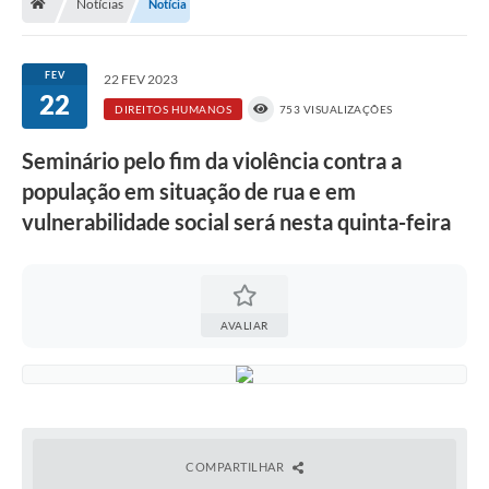
Notícias
Notícia
A História
Galeria de Fotos
FEV
22 FEV 2023
22
Notícias
DIREITOS HUMANOS
753 VISUALIZAÇÕES
SIC
Seminário pelo fim da violência contra a
Diário Oficial
população em situação de rua e em
vulnerabilidade social será nesta quinta-feira
Prestação de Contas
Conselhos Municipais
Concursos
AVALIAR
Arquivos para Download
Ouvidoria
Contas Públicas
COMPARTILHAR
Legislação