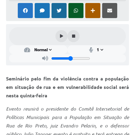
Perguntas Frequentes
Transparência
Audiências Públicas
Editais
Links
Telefones Úteis
Seminário pelo
fim da violência contra a população
Emprega
em situação de rua e em vulnerabilidade social será
Agenda
nesta quinta-feira
Contato
Evento reunirá o presidente do
Comitê Intersetorial de
Políticas Municipais para a População em Situação de
Rua de Rio Preto, juiz Evandro Pelarin, e o defensor
público Julio Tanone; evento é gratuito e terá entrega de