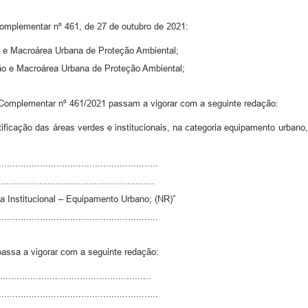
omplementar nº 461, de 27 de outubro de 2021:
 e Macroárea Urbana de Proteção Ambiental;
o e Macroárea Urbana de Proteção Ambiental;
ei Complementar nº 461/2021 passam a vigorar com a seguinte redação:
ificação das áreas verdes e institucionais, na categoria equipamento urbano
..........................................................
........................................................
ea Institucional – Equipamento Urbano; (NR)”
..........................................................
assa a vigorar com a seguinte redação:
......................................................
..........................................................