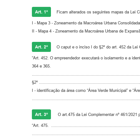
Art. 1º
Ficam alterados os seguintes mapas da Lei C
I - Mapa 3 - Zoneamento da Macroárea Urbana Consolidada
II - Mapa 4 - Zoneamento da Macroárea Urbana de Expansã
Art. 2º
O caput e o inciso I do §2º do art. 452 da L
“Art. 452. O empreendedor executará o isolamento e a ident
364 e 365.
......................................................................................
§2º .................................................................................
I - identificação da área como “Área Verde Municipal” e “Ár
......................................................................................
Art. 3º
O art.475 da Lei Complementar nº 461/2021 p
“Art. 475. ........................................................................
......................................................................................