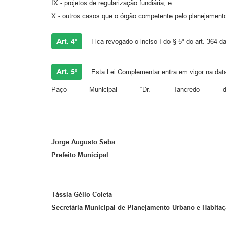
IX - projetos de regularização fundiária; e
X - outros casos que o órgão competente pelo planejamento
Art. 4º
Fica revogado o inciso I do § 5º do art. 364 
Art. 5º
Esta Lei Complementar entra em vigor na data
Paço Municipal “Dr. 
Jorge Augusto Seba
Prefeito Municipal
Tássia Gélio Coleta
Secretária Municipal de Planejamento Urbano e Habita