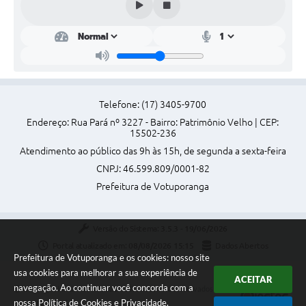
Perguntas Frequentes
Transparência
Audiências Públicas
Editais
Telefone: (17) 3405-9700
Endereço: Rua Pará nº 3227 - Bairro: Patrimônio Velho | CEP:
Links
15502-236
Atendimento ao público das 9h às 15h, de segunda a sexta-feira
Telefones Úteis
CNPJ: 46.599.809/0001-82
Emprega
Prefeitura de Votuporanga
Agenda
Versão do Sistema:
3.5.3 - 19/06/2026
Contato
Portal atualizado em:
08/08/2026 15:15
Dados Abertos
Prefeitura de Votuporanga e os cookies: nosso site
usa cookies para melhorar a sua experiência de
ACEITAR
navegação. Ao continuar você concorda com a
Copyright Instar - 2006-2026. Todos os direitos reservados -
nossa
Política de Cookies
e
Privacidade
.
Instar Tecnologia