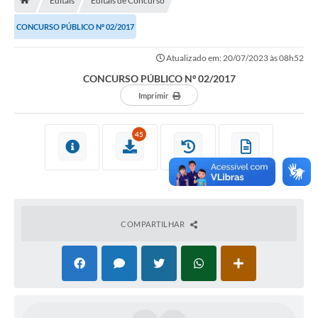
Editais
Editais de Concurso
A História
CONCURSO PÚBLICO Nº 02/2017
Galeria de Fotos
Atualizado em: 20/07/2023 às 08h52
Notícias
CONCURSO PÚBLICO Nº 02/2017
SIC
Imprimir
Diário Oficial
45
Prestação de Contas
Conselhos Municipais
Concursos
COMPARTILHAR
Arquivos para Download
Ouvidoria
Contas Públicas
Legislação