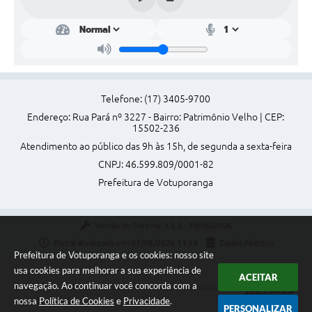
Telefone: (17) 3405-9700
Endereço: Rua Pará nº 3227 - Bairro: Patrimônio Velho | CEP:
15502-236
Atendimento ao público das 9h às 15h, de segunda a sexta-feira
CNPJ: 46.599.809/0001-82
Prefeitura de Votuporanga
Versão do Sistema:
3.5.3 - 19/06/2026
Portal atualizado em:
07/08/2026 11:14
Dados Abertos
Prefeitura de Votuporanga e os cookies: nosso site
usa cookies para melhorar a sua experiência de
ACEITAR
navegação. Ao continuar você concorda com a
Copyright Instar - 2006-2026. Todos os direitos reservados -
nossa
Política de Cookies
e
Privacidade
.
Instar Tecnologia
PERSONALIZAR