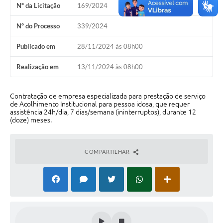
Nº da Licitação
169/2024
Perguntas Frequentes
Nº do Processo
339/2024
Transparência
Publicado em
28/11/2024 às 08h00
Audiências Públicas
Realização em
13/11/2024 às 08h00
Editais
Links
Contratação de empresa especializada para prestação de serviço
de Acolhimento Institucional para pessoa idosa, que requer
assistência 24h/dia, 7 dias/semana (ininterruptos), durante 12
Telefones Úteis
(doze) meses.
Emprega
COMPARTILHAR
Agenda
Contato