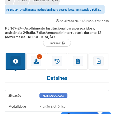
Editais
Editais de Licitação
A História
PE 169-24 - Acolhimento Institucional para pessoa idosa, assistência 24h/dia, 7
Galeria de Fotos
dias/semana (ininterruptos),...
Atualizado em: 11/02/2025 às 15h55
Notícias
PE 169-24 - Acolhimento Institucional para pessoa idosa,
assistência 24h/dia, 7 dias/semana (ininterruptos), durante 12
SIC
(doze) meses - REPUBLICAÇÃO
Diário Oficial
Imprimir
Prestação de Contas
2
Conselhos Municipais
Concursos
Detalhes
Arquivos para Download
Ouvidoria
Situação
HOMOLOGADO
Contas Públicas
Modalidade
Pregão Eletrônico
Legislação