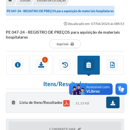
Editais
Editais de Licitação
A História
PE 047-24 - REGISTRO DE PREÇOS para aquisição de materiais hospitalares
Galeria de Fotos
Atualizado em: 07/06/2024 às 08h53
Notícias
PE 047-24 - REGISTRO DE PREÇOS para aquisição de materiais
hospitalares
SIC
Imprimir
Diário Oficial
Prestação de Contas
1
Conselhos Municipais
Concursos
Itens/Resultados
Arquivos para Download
Lista de Itens/Resultados
31,35 KB
Ouvidoria
Contas Públicas
Legislação
COMPARTILHAR