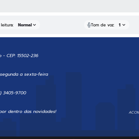
 MÍDIAS
leitura:
Tom de voz:
o - CEP: 15502-236
 segunda a sexta-feira
7) 3405-9700
por dentro das novidades!
ACOM