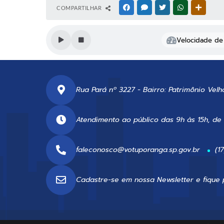
COMPARTILHAR
FACEBOOK
MESSENGER
TWITTER
WHATSAPP
OUTRAS
Velocidade de 
Rua Pará nº 3227 - Bairro: Patrimônio Velh
Atendimento ao público das 9h às 15h, de
faleconosco@votuporanga.sp.gov.br
(1
Cadastre-se em nossa
Newsletter
e fique 