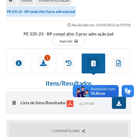
Editais
Editais de Licitação
A História
PE 235-23 - RP compl alim 3 proc adm ação jud
Galeria de Fotos
Atualizado em: 29/09/2023 às 07h50
Notícias
PE 235-23 - RP compl alim 3 proc adm ação jud
SIC
Imprimir
Diário Oficial
1
Prestação de Contas
Conselhos Municipais
Itens/Resultados
Concursos
Arquivos para Download
Lista de Itens/Resultados
62,95 KB
Ouvidoria
Contas Públicas
COMPARTILHAR
Legislação