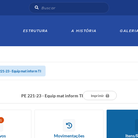
ESTRUTURA
A HISTÓRIA
GALERI
221-23 - Equip mat inform TI
PE 221-23 - Equip mat inform TI
Imprimir
1
vos
Movimentações
Itens/