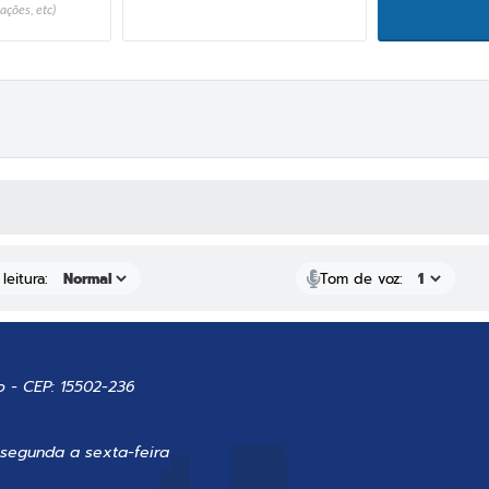
ações, etc)
 MÍDIAS
leitura:
Tom de voz:
o - CEP: 15502-236
 segunda a sexta-feira