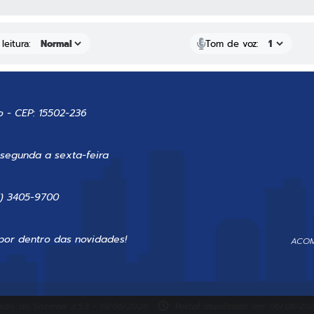
leitura:
Tom de voz:
o - CEP: 15502-236
 segunda a sexta-feira
7) 3405-9700
por dentro das novidades!
ACOM
são do Sistema: 3.5.3 - 19/06/2026
Portal atualizado em: 06/08/20