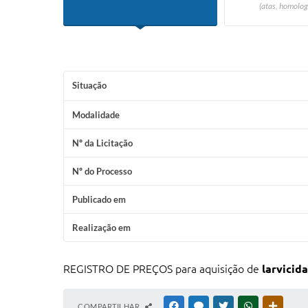
(atas, homolog
Situação
Modalidade
Nº da Licitação
Nº do Processo
Publicado em
Realização em
REGISTRO DE PREÇOS para aquisição de
larvicida
COMPARTILHAR
FACEBOOK
MESSENGER
TWITTER
WHATSAPP
OUTRAS