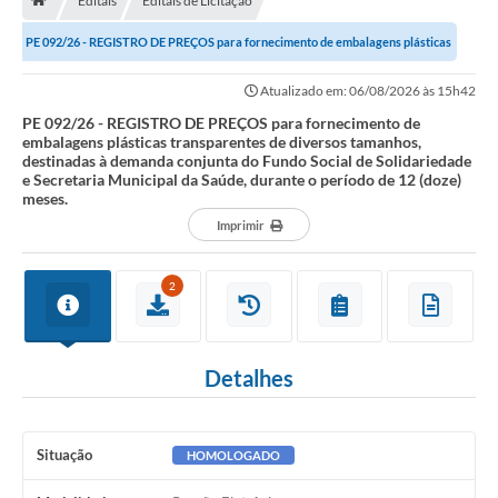
Editais
Editais de Licitação
A História
PE 092/26 - REGISTRO DE PREÇOS para fornecimento de embalagens plásticas
Galeria de Fotos
transparentes de diversos tamanhos,...
Atualizado em: 06/08/2026 às 15h42
Notícias
PE 092/26 - REGISTRO DE PREÇOS para fornecimento de
embalagens plásticas transparentes de diversos tamanhos,
SIC
destinadas à demanda conjunta do Fundo Social de Solidariedade
e Secretaria Municipal da Saúde, durante o período de 12 (doze)
Diário Oficial
meses.
Imprimir
Prestação de Contas
Conselhos Municipais
2
Concursos
Arquivos para Download
Detalhes
Ouvidoria
Contas Públicas
Situação
HOMOLOGADO
Legislação