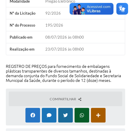
Modalidade
Pregão Eletrônico
Perguntas Frequentes
Nº da Licitação
92/2026
Transparência
Nº do Processo
195/2026
Audiências Públicas
Publicado em
08/07/2026 às 08h00
Editais
Realização em
23/07/2026 às 08h00
Links
REGISTRO DE PREÇOS para fornecimento de embalagens
Telefones Úteis
plásticas transparentes de diversos tamanhos, destinadas à
demanda conjunta do Fundo Social de Solidariedade e Secretaria
Emprega
Municipal da Saúde, durante o período de 12 (doze) meses.
Agenda
COMPARTILHAR
Contato