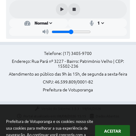
Telefone: (17) 3405-9700
Endereço: Rua Pará nº 3227 - Bairro: Patrimônio Velho | CEP:
15502-236
Atendimento ao público das 9h às 15h, de segunda a sexta-feira
CNPJ: 46.599.809/0001-82
Prefeitura de Votuporanga
Versão do Sistema:
3.5.3 - 19/06/2026
Portal atualizado em:
08/08/2026 15:15
Dados Abertos
Prefeitura de Votuporanga e os cookies: nosso site
usa cookies para melhorar a sua experiência de
ACEITAR
navegação. Ao continuar você concorda com a
Copyright Instar - 2006-2026. Todos os direitos reservados -