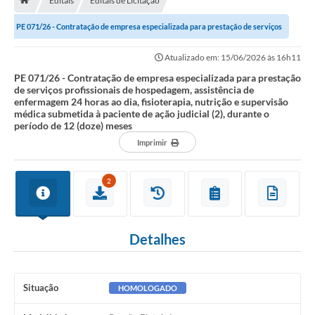
Editais
Editais de Licitação
A História
PE 071/26 - Contratação de empresa especializada para prestação de serviços
Galeria de Fotos
profissionais de hospedagem,...
Atualizado em: 15/06/2026 às 16h11
Notícias
PE 071/26 - Contratação de empresa especializada para prestação
de serviços profissionais de hospedagem, assistência de
SIC
enfermagem 24 horas ao dia, fisioterapia, nutrição e supervisão
médica submetida à paciente de ação judicial (2), durante o
Diário Oficial
período de 12 (doze) meses
Imprimir
Prestação de Contas
Conselhos Municipais
2
Concursos
Arquivos para Download
Detalhes
Ouvidoria
Contas Públicas
Situação
HOMOLOGADO
Legislação