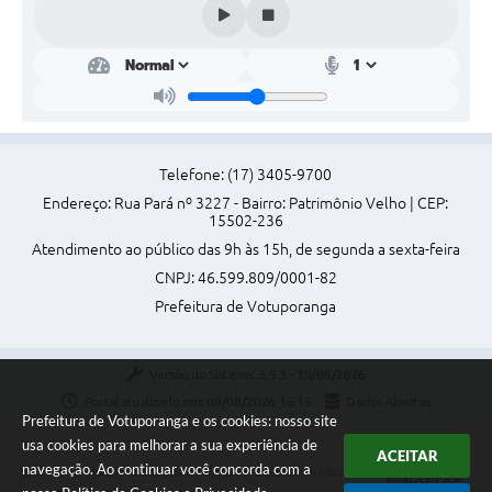
Telefone: (17) 3405-9700
Endereço: Rua Pará nº 3227 - Bairro: Patrimônio Velho | CEP:
15502-236
Atendimento ao público das 9h às 15h, de segunda a sexta-feira
CNPJ: 46.599.809/0001-82
Prefeitura de Votuporanga
Versão do Sistema:
3.5.3 - 19/06/2026
Portal atualizado em:
08/08/2026 15:15
Dados Abertos
Prefeitura de Votuporanga e os cookies: nosso site
usa cookies para melhorar a sua experiência de
ACEITAR
navegação. Ao continuar você concorda com a
Copyright Instar - 2006-2026. Todos os direitos reservados -