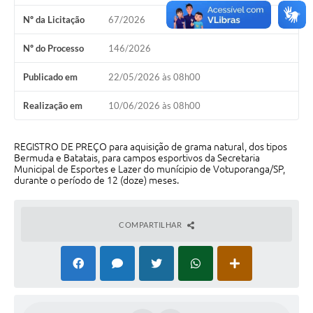
Nº da Licitação
67/2026
Perguntas Frequentes
Nº do Processo
146/2026
Transparência
Publicado em
22/05/2026 às 08h00
Audiências Públicas
Editais
Realização em
10/06/2026 às 08h00
Links
REGISTRO DE PREÇO para aquisição de grama natural, dos tipos
Bermuda e Batatais, para campos esportivos da Secretaria
Telefones Úteis
Municipal de Esportes e Lazer do munícipio de Votuporanga/SP,
durante o período de 12 (doze) meses.
Emprega
Agenda
COMPARTILHAR
Contato