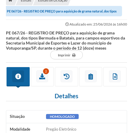
Editais
Editais de Licitação
A História
PE 067/26 - REGISTRO DE PREÇO para aquisição de grama natural, dos tipos
Galeria de Fotos
Bermuda e Batatais, para campos...
Atualizado em: 25/06/2026 às 16h00
Notícias
PE 067/26 - REGISTRO DE PREÇO para aquisição de grama
natural, dos tipos Bermuda e Batatais, para campos esportivos da
SIC
Secretaria Municipal de Esportes e Lazer do munícipio de
Votuporanga/SP, durante o período de 12 (doze) meses
Diário Oficial
Imprimir
Prestação de Contas
2
Conselhos Municipais
Concursos
Detalhes
Arquivos para Download
Ouvidoria
Situação
HOMOLOGADO
Contas Públicas
Modalidade
Pregão Eletrônico
Legislação