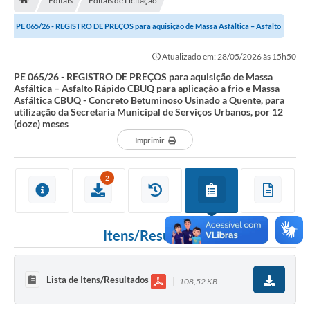
Editais
Editais de Licitação
A História
PE 065/26 - REGISTRO DE PREÇOS para aquisição de Massa Asfáltica – Asfalto
Galeria de Fotos
Rápido CBUQ para aplicação a frio...
Atualizado em: 28/05/2026 às 15h50
Notícias
PE 065/26 - REGISTRO DE PREÇOS para aquisição de Massa
Asfáltica – Asfalto Rápido CBUQ para aplicação a frio e Massa
SIC
Asfáltica CBUQ - Concreto Betuminoso Usinado a Quente, para
utilização da Secretaria Municipal de Serviços Urbanos, por 12
Diário Oficial
(doze) meses
Imprimir
Prestação de Contas
Conselhos Municipais
2
Concursos
Arquivos para Download
Itens/Resultados
Ouvidoria
Contas Públicas
Lista de Itens/Resultados
108,52 KB
Legislação