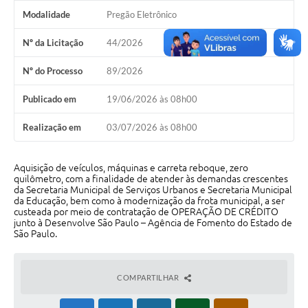
Modalidade
Pregão Eletrônico
Perguntas Frequentes
Nº da Licitação
44/2026
Transparência
Nº do Processo
89/2026
Audiências Públicas
Publicado em
19/06/2026 às 08h00
Editais
Realização em
03/07/2026 às 08h00
Links
Telefones Úteis
Aquisição de veículos, máquinas e carreta reboque, zero
quilômetro, com a finalidade de atender às demandas crescentes
Emprega
da Secretaria Municipal de Serviços Urbanos e Secretaria Municipal
da Educação, bem como à modernização da frota municipal, a ser
Agenda
custeada por meio de contratação de OPERAÇÃO DE CRÉDITO
junto à Desenvolve São Paulo – Agência de Fomento do Estado de
São Paulo.
Contato
COMPARTILHAR