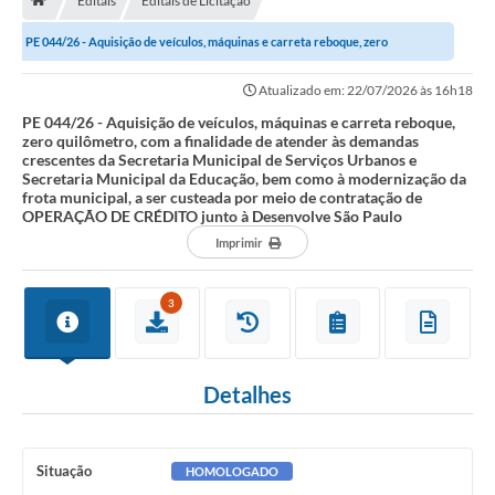
Editais
Editais de Licitação
A História
PE 044/26 - Aquisição de veículos, máquinas e carreta reboque, zero
Galeria de Fotos
quilômetro, com a finalidade de atender...
Atualizado em: 22/07/2026 às 16h18
Notícias
PE 044/26 - Aquisição de veículos, máquinas e carreta reboque,
zero quilômetro, com a finalidade de atender às demandas
SIC
crescentes da Secretaria Municipal de Serviços Urbanos e
Secretaria Municipal da Educação, bem como à modernização da
Diário Oficial
frota municipal, a ser custeada por meio de contratação de
OPERAÇÃO DE CRÉDITO junto à Desenvolve São Paulo
Prestação de Contas
Imprimir
Conselhos Municipais
3
Concursos
Arquivos para Download
Detalhes
Ouvidoria
Contas Públicas
Situação
HOMOLOGADO
Legislação