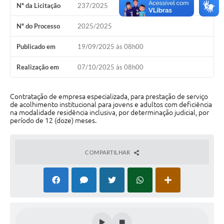
Nº da Licitação
237/2025
Perguntas Frequentes
Nº do Processo
2025/2025
Transparência
Publicado em
19/09/2025 às 08h00
Audiências Públicas
Realização em
07/10/2025 às 08h00
Editais
Links
Contratação de empresa especializada, para prestação de serviço
de acolhimento institucional para jovens e adultos com deficiência
na modalidade residência inclusiva, por determinação judicial, por
Telefones Úteis
período de 12 (doze) meses.
Emprega
COMPARTILHAR
Agenda
Contato