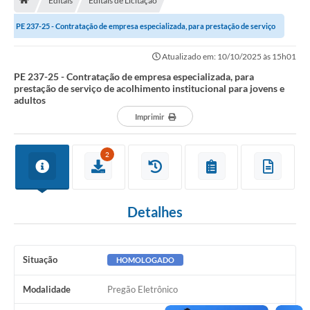
Editais
Editais de Licitação
A História
PE 237-25 - Contratação de empresa especializada, para prestação de serviço
Galeria de Fotos
de acolhimento institucional...
Atualizado em: 10/10/2025 às 15h01
Notícias
PE 237-25 - Contratação de empresa especializada, para
prestação de serviço de acolhimento institucional para jovens e
SIC
adultos
Diário Oficial
Imprimir
Prestação de Contas
2
Conselhos Municipais
Concursos
Detalhes
Arquivos para Download
Ouvidoria
Situação
HOMOLOGADO
Contas Públicas
Modalidade
Pregão Eletrônico
Legislação