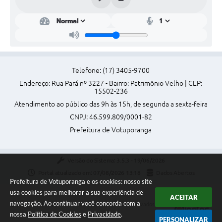
Telefone: (17) 3405-9700
Endereço: Rua Pará nº 3227 - Bairro: Patrimônio Velho | CEP:
15502-236
Atendimento ao público das 9h às 15h, de segunda a sexta-feira
CNPJ: 46.599.809/0001-82
Prefeitura de Votuporanga
Versão do Sistema:
3.5.3 - 19/06/2026
Portal atualizado em:
07/08/2026 13:18
Dados Abertos
Prefeitura de Votuporanga e os cookies: nosso site
usa cookies para melhorar a sua experiência de
ACEITAR
navegação. Ao continuar você concorda com a
Copyright Instar - 2006-2026. Todos os direitos reservados -
nossa
Política de Cookies
e
Privacidade
.
Instar Tecnologia
PERSONALIZAR