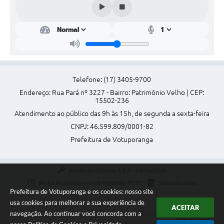
Telefone: (17) 3405-9700
Endereço: Rua Pará nº 3227 - Bairro: Patrimônio Velho | CEP:
15502-236
Atendimento ao público das 9h às 15h, de segunda a sexta-feira
CNPJ: 46.599.809/0001-82
Prefeitura de Votuporanga
Versão do Sistema:
3.5.3 - 19/06/2026
Portal atualizado em:
08/08/2026 15:15
Dados Abertos
Prefeitura de Votuporanga e os cookies: nosso site
usa cookies para melhorar a sua experiência de
ACEITAR
navegação. Ao continuar você concorda com a
Copyright Instar - 2006-2026. Todos os direitos reservados -