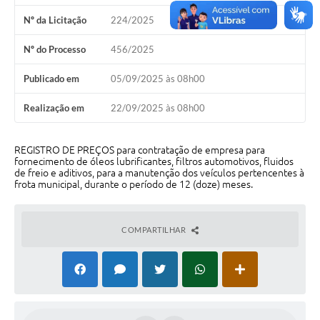
Nº da Licitação
224/2025
Perguntas Frequentes
Nº do Processo
456/2025
Transparência
Publicado em
05/09/2025 às 08h00
Audiências Públicas
Editais
Realização em
22/09/2025 às 08h00
Links
REGISTRO DE PREÇOS para contratação de empresa para
fornecimento de óleos lubrificantes, filtros automotivos, fluidos
Telefones Úteis
de freio e aditivos, para a manutenção dos veículos pertencentes à
frota municipal, durante o período de 12 (doze) meses.
Emprega
Agenda
COMPARTILHAR
Contato