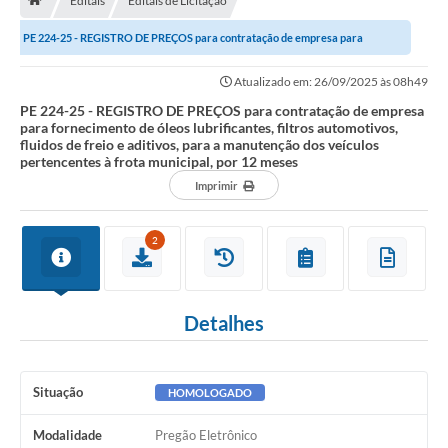
Editais
Editais de Licitação
A História
PE 224-25 - REGISTRO DE PREÇOS para contratação de empresa para
Galeria de Fotos
fornecimento de óleos lubrificantes, filtros...
Atualizado em: 26/09/2025 às 08h49
Notícias
PE 224-25 - REGISTRO DE PREÇOS para contratação de empresa
para fornecimento de óleos lubrificantes, filtros automotivos,
SIC
fluidos de freio e aditivos, para a manutenção dos veículos
pertencentes à frota municipal, por 12 meses
Diário Oficial
Imprimir
Prestação de Contas
2
Conselhos Municipais
Concursos
Detalhes
Arquivos para Download
Ouvidoria
Situação
HOMOLOGADO
Contas Públicas
Modalidade
Pregão Eletrônico
Legislação