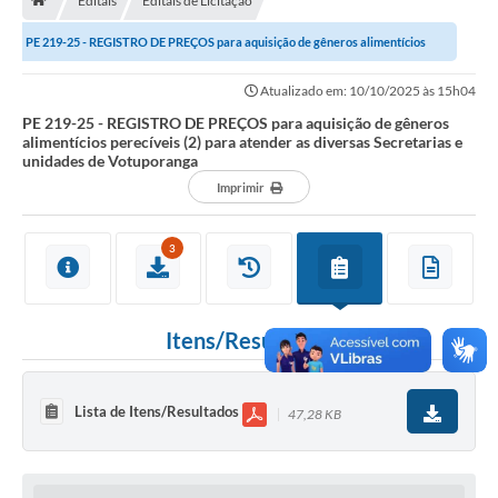
Editais
Editais de Licitação
A História
PE 219-25 - REGISTRO DE PREÇOS para aquisição de gêneros alimentícios
Galeria de Fotos
perecíveis (2) para atender as diversas...
Atualizado em: 10/10/2025 às 15h04
Notícias
PE 219-25 - REGISTRO DE PREÇOS para aquisição de gêneros
alimentícios perecíveis (2) para atender as diversas Secretarias e
SIC
unidades de Votuporanga
Diário Oficial
Imprimir
Prestação de Contas
3
Conselhos Municipais
Concursos
Itens/Resultados
Arquivos para Download
Ouvidoria
Lista de Itens/Resultados
47,28 KB
Contas Públicas
Legislação