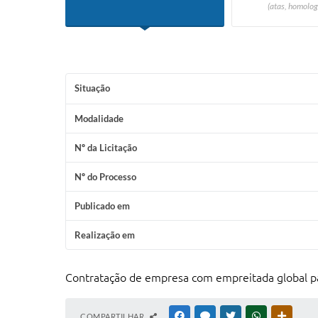
(atas, homolog
Situação
Modalidade
Nº da Licitação
Nº do Processo
Publicado em
Realização em
Contratação de empresa com empreitada global par
COMPARTILHAR
FACEBOOK
MESSENGER
TWITTER
WHATSAPP
OUTRAS