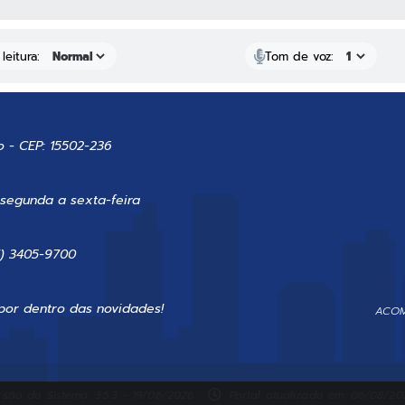
leitura:
Tom de voz:
o - CEP: 15502-236
 segunda a sexta-feira
7) 3405-9700
por dentro das novidades!
ACOM
rsão do Sistema: 3.5.3 - 19/06/2026
Portal atualizado em: 06/08/202