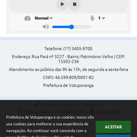
Telefone: (17) 3405-9700
Endereço: Rua Pará nº 3227 - Bairro: Patrimônio Velho | CEP:
15502-236
Atendimento ao público das 9h às 15h, de segunda a sexta-feira
CNPJ: 46.599.809/0001-82
Prefeitura de Votuporanga
Versão do Sistema:
3.5.3 - 19/06/2026
Portal atualizado em:
06/08/2026 18:48
Dados Abertos
Prefeitura de Votuporanga e os cookies: nosso site
usa cookies para melhorar a sua experiência de
ACEITAR
navegação. Ao continuar você concorda com a
Copyright Instar - 2006-2026. Todos os direitos reservados -