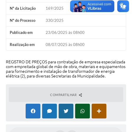
Nº da Licitação
169/2025
Perguntas Frequentes
Nº do Processo
330/2025
Transparência
Publicado em
23/06/2025 às 08h00
Audiências Públicas
Editais
Realização em
08/07/2025 às 08h00
Links
REGISTRO DE PREÇOS para contratação de empresa especializada
com empreitada global de mão de obra, materiais e equipamentos
Telefones Úteis
para fornecimento e instalação de transformador de energia
elétrica (2), para diversas Secretarias da Municipalidade.
Emprega
Agenda
COMPARTILHAR
Contato