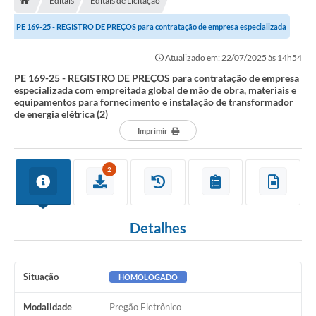
Editais
Editais de Licitação
A História
PE 169-25 - REGISTRO DE PREÇOS para contratação de empresa especializada
Galeria de Fotos
com empreitada global de mão de...
Atualizado em: 22/07/2025 às 14h54
Notícias
PE 169-25 - REGISTRO DE PREÇOS para contratação de empresa
especializada com empreitada global de mão de obra, materiais e
SIC
equipamentos para fornecimento e instalação de transformador
de energia elétrica (2)
Diário Oficial
Imprimir
Prestação de Contas
2
Conselhos Municipais
Concursos
Detalhes
Arquivos para Download
Ouvidoria
Situação
HOMOLOGADO
Contas Públicas
Modalidade
Pregão Eletrônico
Legislação