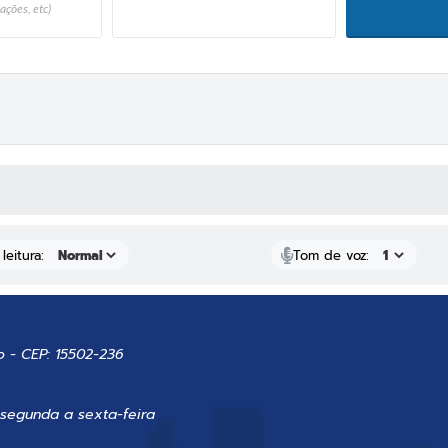
ações, etc)
 MÍDIAS
leitura:
Tom de voz:
o - CEP: 15502-236
 segunda a sexta-feira