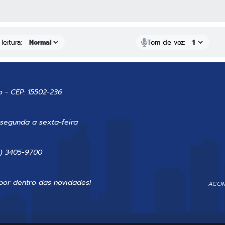
 MÍDIAS
leitura:
Tom de voz:
o - CEP: 15502-236
 segunda a sexta-feira
7) 3405-9700
por dentro das novidades!
ACOM