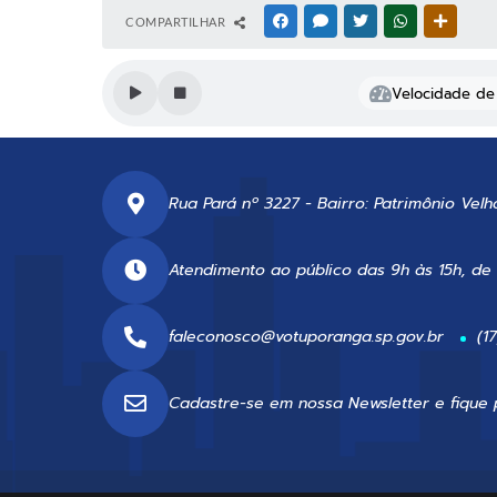
COMPARTILHAR
FACEBOOK
MESSENGER
TWITTER
WHATSAPP
OUTRAS
Velocidade de 
Rua Pará nº 3227 - Bairro: Patrimônio Velh
Atendimento ao público das 9h às 15h, de
faleconosco@votuporanga.sp.gov.br
(1
Cadastre-se em nossa
Newsletter
e fique 