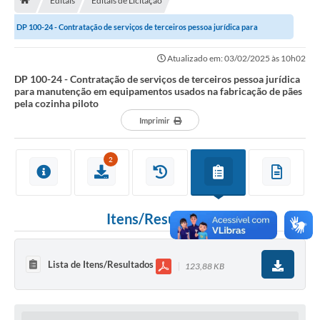
Editais
Editais de Licitação
A História
DP 100-24 - Contratação de serviços de terceiros pessoa jurídica para
Galeria de Fotos
manutenção em equipamentos usados na...
Atualizado em: 03/02/2025 às 10h02
Notícias
DP 100-24 - Contratação de serviços de terceiros pessoa jurídica
para manutenção em equipamentos usados na fabricação de pães
SIC
pela cozinha piloto
Diário Oficial
Imprimir
Prestação de Contas
2
Conselhos Municipais
Concursos
Itens/Resultados
Arquivos para Download
Ouvidoria
Lista de Itens/Resultados
123,88 KB
Contas Públicas
Legislação