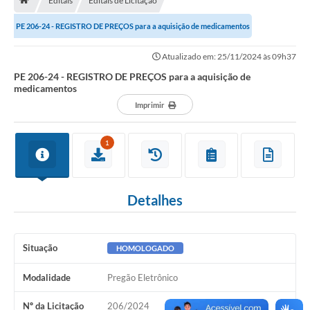
Editais
Editais de Licitação
A História
PE 206-24 - REGISTRO DE PREÇOS para a aquisição de medicamentos
Galeria de Fotos
Atualizado em: 25/11/2024 às 09h37
Notícias
PE 206-24 - REGISTRO DE PREÇOS para a aquisição de
medicamentos
SIC
Imprimir
Diário Oficial
Prestação de Contas
1
Conselhos Municipais
Concursos
Detalhes
Arquivos para Download
Situação
HOMOLOGADO
Ouvidoria
Modalidade
Pregão Eletrônico
Contas Públicas
Legislação
Nº da Licitação
206/2024