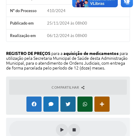
Perguntas Frequentes
Nº do Processo
410/2024
Transparência
Publicado em
25/11/2024 às 08h00
Audiências Públicas
Realização em
06/12/2024 às 08h00
Editais
REGISTRO DE PREÇOS
para a
aquisição de medicamentos
para
Links
utilização pela Secretaria Municipal de Saúde desta Administração
Municipal, para o atendimento de Ordens Judiciais, com entrega
de forma parcelada pelo período de 12 (doze) meses.
Telefones Úteis
Emprega
COMPARTILHAR
Agenda
Contato