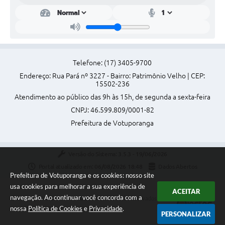
Telefone: (17) 3405-9700
Endereço: Rua Pará nº 3227 - Bairro: Patrimônio Velho | CEP:
15502-236
Atendimento ao público das 9h às 15h, de segunda a sexta-feira
CNPJ: 46.599.809/0001-82
Prefeitura de Votuporanga
Versão do Sistema:
3.5.3 - 19/06/2026
Portal atualizado em:
06/08/2026 18:48
Dados Abertos
Prefeitura de Votuporanga e os cookies: nosso site
usa cookies para melhorar a sua experiência de
ACEITAR
navegação. Ao continuar você concorda com a
Copyright Instar - 2006-2026. Todos os direitos reservados -
nossa
Política de Cookies
e
Privacidade
.
Instar Tecnologia
PERSONALIZAR