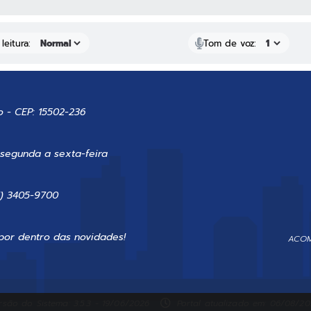
leitura:
Tom de voz:
o - CEP: 15502-236
 segunda a sexta-feira
7) 3405-9700
por dentro das novidades!
ACOM
rsão do Sistema: 3.5.3 - 19/06/2026
Portal atualizado em: 06/08/202