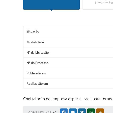
(atas, homolog
Situação
Modalidade
Nº da Licitação
Nº do Processo
Publicado em
Realização em
Contratação de empresa especializada para forn
COMPARTILHAR
FACEBOOK
MESSENGER
TWITTER
WHATSAPP
OUTRAS