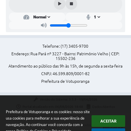
Telefone: (17) 3405-9700
Endereço: Rua Pará nº 3227 - Bairro: Patrimônio Velho | CEP:
15502-236
Atendimento ao público das 9h às 15h, de segunda a sexta-feira
CNPJ: 46.599.809/0001-82
Prefeitura de Votuporanga
Versão do Sistema:
3.5.3 - 19/06/2026
Portal atualizado em:
06/08/2026 18:48
Dados Abertos
Prefeitura de Votuporanga e os cookies: nosso site
usa cookies para melhorar a sua experiência de
ACEITAR
navegação. Ao continuar você concorda com a
Copyright Instar - 2006-2026. Todos os direitos reservados -