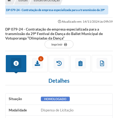
Editais
Editais de Licitação
A História
DP 079-24 - Contratação de empresa especializada para a transmissão da 29º
Galeria de Fotos
Festival de Dança do Ballet...
Atualizado em: 14/11/2024 às 09h59
Notícias
DP 079-24 - Contratação de empresa especializada para a
transmissão da 29º Festival de Dança do Ballet Municipal de
SIC
Votuporanga “Olimpíadas da Dança”
Diário Oficial
Imprimir
Prestação de Contas
1
Conselhos Municipais
Concursos
Detalhes
Arquivos para Download
Ouvidoria
Situação
HOMOLOGADO
Contas Públicas
Modalidade
Dispensa de Licitação
Legislação