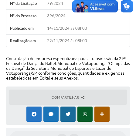
Nº da Licitação
79/2024
Perguntas Frequentes
Nº do Processo
396/2024
Transparência
Publicado em
14/11/2024 às 08h00
Audiências Públicas
Realização em
22/11/2024 às 08h00
Editais
Links
Contratação de empresa especializada para a transmissão da 29º
Festival de Dança do Ballet Municipal de Votuporanga “Olimpíadas
da Dança” da Secretaria Municipal de Esportes e Lazer de
Telefones Úteis
Votuporanga/SP, conforme condições, quantidades e exigências
estabelecidas em Edital e seus Anexos.
Emprega
Agenda
COMPARTILHAR
Contato