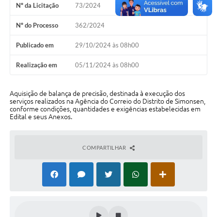
Nº da Licitação
73/2024
Perguntas Frequentes
Nº do Processo
362/2024
Transparência
Publicado em
29/10/2024 às 08h00
Audiências Públicas
Realização em
05/11/2024 às 08h00
Editais
Links
Aquisição de balança de precisão, destinada à execução dos
serviços realizados na Agência do Correio do Distrito de Simonsen,
conforme condições, quantidades e exigências estabelecidas em
Telefones Úteis
Edital e seus Anexos.
Emprega
COMPARTILHAR
Agenda
Contato