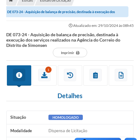
Editais
Editais de Licitação
A História
DE 073-24 - Aquisição de balança de precisão, destinada à execução dos
Galeria de Fotos
serviços realizados na Agência do...
Atualizado em: 29/10/2024 às 08h45
Notícias
DE 073-24 - Aquisição de balança de precisão, destinada à
execução dos serviços realizados na Agência do Correio do
SIC
Distrito de Simonsen
Diário Oficial
Imprimir
Prestação de Contas
1
Conselhos Municipais
Concursos
Detalhes
Arquivos para Download
Ouvidoria
Situação
HOMOLOGADO
Contas Públicas
Modalidade
Dispensa de Licitação
Legislação