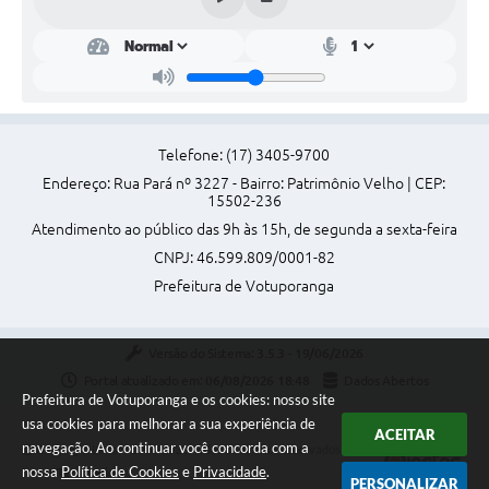
Telefone: (17) 3405-9700
Endereço: Rua Pará nº 3227 - Bairro: Patrimônio Velho | CEP:
15502-236
Atendimento ao público das 9h às 15h, de segunda a sexta-feira
CNPJ: 46.599.809/0001-82
Prefeitura de Votuporanga
Versão do Sistema:
3.5.3 - 19/06/2026
Portal atualizado em:
06/08/2026 18:48
Dados Abertos
Prefeitura de Votuporanga e os cookies: nosso site
usa cookies para melhorar a sua experiência de
ACEITAR
navegação. Ao continuar você concorda com a
Copyright Instar - 2006-2026. Todos os direitos reservados -
nossa
Política de Cookies
e
Privacidade
.
Instar Tecnologia
PERSONALIZAR