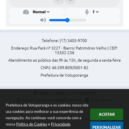
Telefone: (17) 3405-9700
Endereço: Rua Pará nº 3227 - Bairro: Patrimônio Velho | CEP:
15502-236
Atendimento ao público das 9h às 15h, de segunda a sexta-feira
CNPJ: 46.599.809/0001-82
Prefeitura de Votuporanga
Versão do Sistema:
3.5.3 - 19/06/2026
Portal atualizado em:
08/08/2026 15:15
Dados Abertos
Prefeitura de Votuporanga e os cookies: nosso site
usa cookies para melhorar a sua experiência de
ACEITAR
navegação. Ao continuar você concorda com a
Copyright Instar - 2006-2026. Todos os direitos reservados -
nossa
Política de Cookies
e
Privacidade
.
Instar Tecnologia
PERSONALIZAR