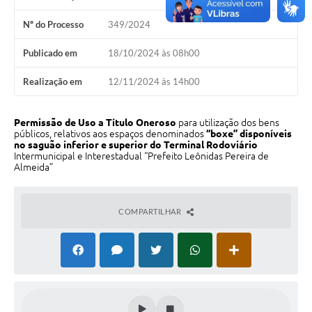
Perguntas Frequentes
Nº do Processo
349/2024
Transparência
Publicado em
18/10/2024 às 08h00
Audiências Públicas
Realização em
12/11/2024 às 14h00
Editais
Permissão de Uso a Título Oneroso
para utilização dos bens
Links
públicos, relativos aos espaços denominados
“boxe” disponíveis
no saguão inferior e superior do Terminal Rodoviário
Intermunicipal e Interestadual “Prefeito Leônidas Pereira de
Telefones Úteis
Almeida”
Emprega
COMPARTILHAR
Agenda
Contato