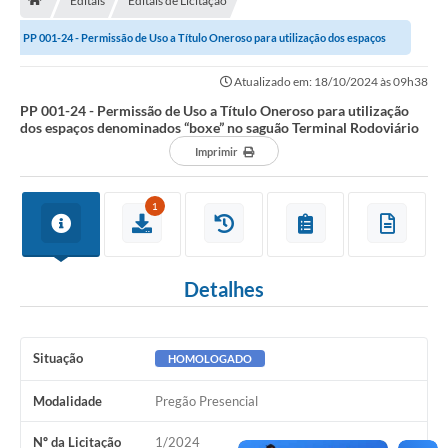
Editais
Editais de Licitação
A História
PP 001-24 - Permissão de Uso a Título Oneroso para utilização dos espaços
Galeria de Fotos
denominados “boxe” no saguão...
Atualizado em: 18/10/2024 às 09h38
Notícias
PP 001-24 - Permissão de Uso a Título Oneroso para utilização
dos espaços denominados “boxe” no saguão Terminal Rodoviário
SIC
Imprimir
Diário Oficial
Prestação de Contas
1
Conselhos Municipais
Concursos
Detalhes
Arquivos para Download
Situação
HOMOLOGADO
Ouvidoria
Modalidade
Pregão Presencial
Contas Públicas
Legislação
Nº da Licitação
1/2024