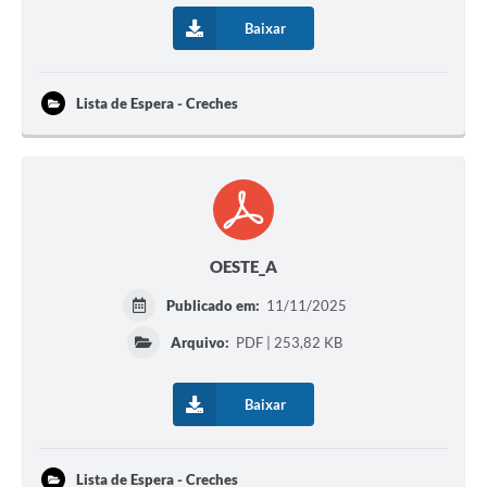
Baixar
Perguntas Frequentes
Transparência
Lista de Espera - Creches
Audiências Públicas
Editais
Links
Telefones Úteis
OESTE_A
Emprega
Publicado em:
11/11/2025
Agenda
Arquivo:
PDF | 253,82 KB
Contato
Baixar
Lista de Espera - Creches