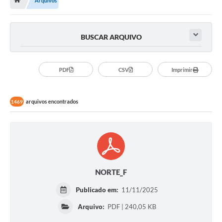
Arquivos
A História
Galeria de Fotos
BUSCAR ARQUIVO
Notícias
SIC
PDF
CSV
Imprimir
Diário Oficial
arquivos encontrados
Prestação de Contas
1469
Conselhos Municipais
Concursos
Arquivos para Download
NORTE_F
Ouvidoria
Publicado em:
11/11/2025
Contas Públicas
Arquivo:
PDF | 240,05 KB
Legislação