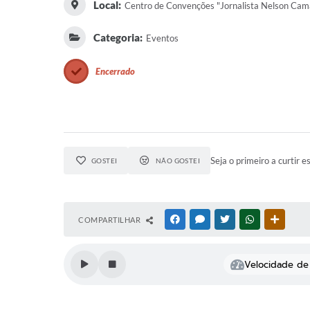
Local:
Centro de Convenções "Jornalista Nelson Cam
Categoria:
Eventos
Encerrado
Seja o primeiro a curtir e
GOSTEI
NÃO GOSTEI
COMPARTILHAR
FACEBOOK
MESSENGER
TWITTER
WHATSAPP
OUTRAS
Velocidade de 