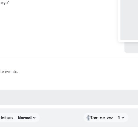
argo"
ste evento.
 MÍDIAS
leitura:
Tom de voz: