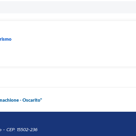
urismo
nachione - Oscarito"
o - CEP: 15502-236