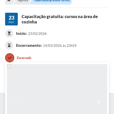
Agenda
Capacitação gratuita: cursos...
A História
Galeria de Fotos
Capacitação gratuita: cursos na área de
23
cozinha
FEV
Notícias
SIC
Início:
23/02/2026
Diário Oficial
Encerramento:
14/03/2026 às 23h59
Prestação de Contas
Encerrado
Conselhos Municipais
Concursos
Arquivos para Download
Ouvidoria
Contas Públicas
Legislação