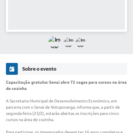
Perguntas Frequentes
Transparência
Audiências Públicas
Editais
Links
Telefones Úteis
Sobre o evento
Emprega
Capacitação gratuita: Senai abre 72 vagas para cursos na área
de cozinha
Agenda
A Secretaria Municipal de Desenvolvimento Econômico, em
Contato
parceria com o Senai de Votuporanga, informa que, a partir de
segunda-feira (23/2), estarão abertas as inscrições para cinco
cursos na área de cozinha.
Para participar, os interessados devem ter 16 anos completos e,