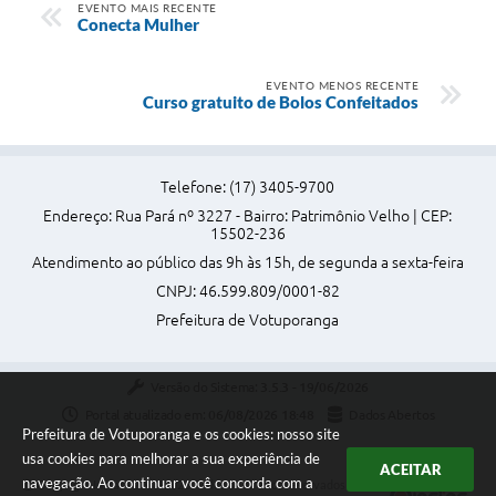
EVENTO MAIS RECENTE
Conecta Mulher
EVENTO MENOS RECENTE
Curso gratuito de Bolos Confeitados
Telefone: (17) 3405-9700
Endereço: Rua Pará nº 3227 - Bairro: Patrimônio Velho | CEP:
15502-236
Atendimento ao público das 9h às 15h, de segunda a sexta-feira
CNPJ: 46.599.809/0001-82
Prefeitura de Votuporanga
Versão do Sistema:
3.5.3 - 19/06/2026
Portal atualizado em:
06/08/2026 18:48
Dados Abertos
Prefeitura de Votuporanga e os cookies: nosso site
usa cookies para melhorar a sua experiência de
ACEITAR
navegação. Ao continuar você concorda com a
Copyright Instar - 2006-2026. Todos os direitos reservados -