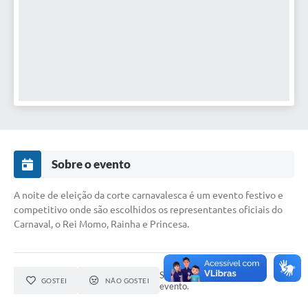
Perguntas Frequentes
Transparência
Audiências Públicas
Editais
Links
Telefones Úteis
Sobre o evento
Emprega
A noite de eleição da corte carnavalesca é um evento festivo e
competitivo onde são escolhidos os representantes oficiais do
Agenda
Carnaval, o Rei Momo, Rainha e Princesa.
Contato
Seja o primeiro a curtir este
GOSTEI
NÃO GOSTEI
evento.