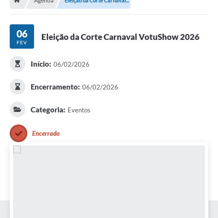
Agenda
Eleição da Corte Carnaval...
A História
Galeria de Fotos
06
Eleição da Corte Carnaval VotuShow 2026
FEV
Notícias
SIC
Início:
06/02/2026
Diário Oficial
Encerramento:
06/02/2026
Prestação de Contas
Categoria:
Eventos
Conselhos Municipais
Encerrado
Concursos
Arquivos para Download
Ouvidoria
Contas Públicas
Legislação