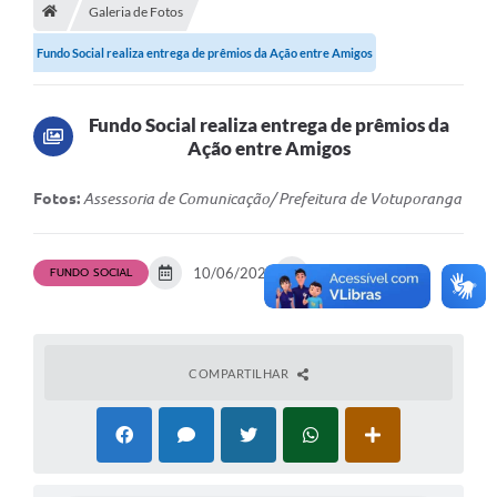
A História
Galeria de Fotos
Fundo Social realiza entrega de prêmios da Ação entre Amigos
Galeria de Fotos
Notícias
Fundo Social realiza entrega de prêmios da
SIC
Ação entre Amigos
Diário Oficial
Fotos:
Assessoria de Comunicação/ Prefeitura de Votuporanga
Prestação de Contas
Conselhos Municipais
FUNDO SOCIAL
10/06/2026
18 fotos
Concursos
Arquivos para Download
COMPARTILHAR
Ouvidoria
Contas Públicas
Legislação