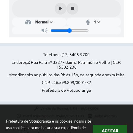
Perguntas Frequentes
Transparência
Audiências Públicas
Editais
Telefone: (17) 3405-9700
Links
Endereço: Rua Pará nº 3227 - Bairro: Patrimônio Velho | CEP:
15502-236
Telefones Úteis
Atendimento ao público das 9h às 15h, de segunda a sexta-feira
Emprega
CNPJ: 46.599.809/0001-82
Prefeitura de Votuporanga
Agenda
Contato
Versão do Sistema:
3.5.3 - 19/06/2026
Portal atualizado em:
05/08/2026 17:31
Dados Abertos
Prefeitura de Votuporanga e os cookies: nosso site
usa cookies para melhorar a sua experiência de
ACEITAR