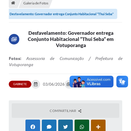
A História
Galeria de Fotos
Desfavelamento: Governador entrega Conjunto Habitacional “Thui Seba”
Galeria de Fotos
em...
Notícias
Desfavelamento: Governador entrega
SIC
Conjunto Habitacional “Thui Seba” em
Votuporanga
Diário Oficial
Fotos:
Assessoria de Comunicação / Prefeitura de
Prestação de Contas
Votuporanga
Conselhos Municipais
Concursos
GABINETE
03/06/2026
16 fotos
Arquivos para Download
Ouvidoria
COMPARTILHAR
Contas Públicas
Legislação