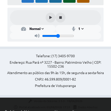
Perguntas Frequentes
Transparência
Audiências Públicas
Editais
Links
Telefone: (17) 3405-9700
Telefones Úteis
Endereço: Rua Pará nº 3227 - Bairro: Patrimônio Velho | CEP:
Emprega
15502-236
Atendimento ao público das 9h às 15h, de segunda a sexta-feira
Agenda
CNPJ: 46.599.809/0001-82
Contato
Prefeitura de Votuporanga
Versão do Sistema:
3.5.3 - 19/06/2026
Portal atualizado em:
05/08/2026 17:31
Dados Abertos