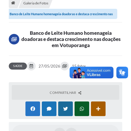
A História
Galeria de Fotos
Banco de Leite Humano homenageia doadoras e destaca crescimento nas
Galeria de Fotos
doações em...
Notícias
Banco de Leite Humano homenageia
SIC
doadoras e destaca crescimento nas doações
em Votuporanga
Diário Oficial
Prestação de Contas
SAÚDE
27/05/2026
15 fotos
Conselhos Municipais
Concursos
COMPARTILHAR
Arquivos para Download
Ouvidoria
Contas Públicas
Legislação