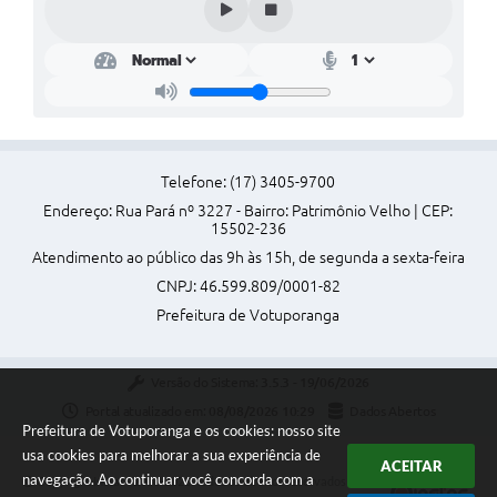
Perguntas Frequentes
Transparência
Audiências Públicas
Editais
Telefone: (17) 3405-9700
Links
Endereço: Rua Pará nº 3227 - Bairro: Patrimônio Velho | CEP:
15502-236
Telefones Úteis
Atendimento ao público das 9h às 15h, de segunda a sexta-feira
CNPJ: 46.599.809/0001-82
Emprega
Prefeitura de Votuporanga
Agenda
Contato
Versão do Sistema:
3.5.3 - 19/06/2026
Portal atualizado em:
08/08/2026 10:29
Dados Abertos
Prefeitura de Votuporanga e os cookies: nosso site
usa cookies para melhorar a sua experiência de
ACEITAR
navegação. Ao continuar você concorda com a
Copyright Instar - 2006-2026. Todos os direitos reservados -