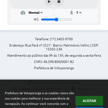
Perguntas Frequentes
Transparência
Audiências Públicas
Editais
Telefone: (17) 3405-9700
Endereço: Rua Pará nº 3227 - Bairro: Patrimônio Velho | CEP:
Links
15502-236
Telefones Úteis
Atendimento ao público das 9h às 15h, de segunda a sexta-feira
CNPJ: 46.599.809/0001-82
Emprega
Prefeitura de Votuporanga
Agenda
Versão do Sistema:
3.5.3 - 19/06/2026
Contato
Portal atualizado em:
06/08/2026 11:10
Dados Abertos
Prefeitura de Votuporanga e os cookies: nosso site
usa cookies para melhorar a sua experiência de
ACEITAR
navegação. Ao continuar você concorda com a
Copyright Instar - 2006-2026. Todos os direitos reservados -