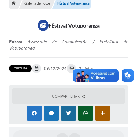
A História
Galeria de Fotos
FÉstival Votuporanga
Galeria de Fotos
FÉstival Votuporanga
Notícias
SIC
Fotos:
Assessoria de Comunicação / Prefeitura de
Votuporanga
Diário Oficial
Prestação de Contas
CULTURA
09/12/2024
28 fotos
Conselhos Municipais
Concursos
COMPARTILHAR
Arquivos para Download
Ouvidoria
Contas Públicas
Legislação