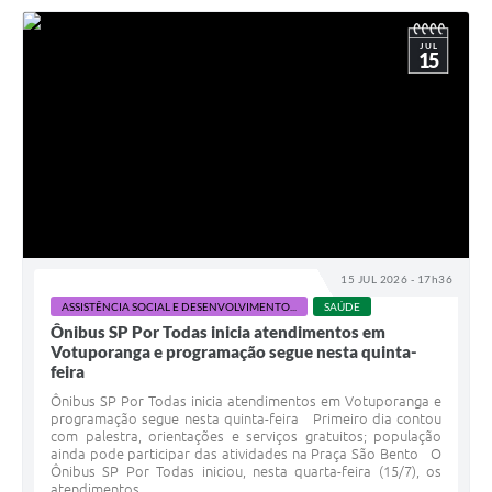
JUL
15
15 JUL 2026 - 17h36
ASSISTÊNCIA SOCIAL E DESENVOLVIMENTO...
SAÚDE
Ônibus SP Por Todas inicia atendimentos em
Votuporanga e programação segue nesta quinta-
feira
Ônibus SP Por Todas inicia atendimentos em Votuporanga e
programação segue nesta quinta-feira Primeiro dia contou
com palestra, orientações e serviços gratuitos; população
ainda pode participar das atividades na Praça São Bento O
Ônibus SP Por Todas iniciou, nesta quarta-feira (15/7), os
atendimentos...