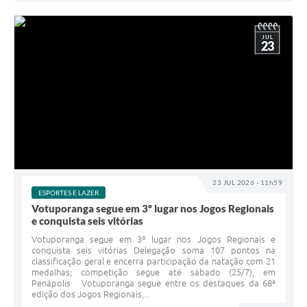
JUL
23
23 JUL 2026 - 11h59
ESPORTES E LAZER
Votuporanga segue em 3º lugar nos Jogos Regionais
e conquista seis vitórias
Votuporanga segue em 3º lugar nos Jogos Regionais e
conquista seis vitórias Delegação soma 107 pontos na
classificação geral e encerra participação da natação com 21
medalhas; competição segue até sábado (25/7), em
Penápolis Votuporanga segue entre os destaques da 68ª
edição dos Jogos Regionais,...