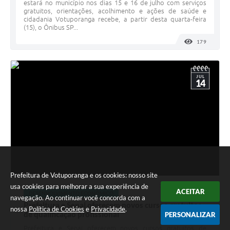
estará no município nos dias 15 e 16 de julho com serviços
gratuitos, orientações, acolhimento e ações de saúde e
cidadania Votuporanga recebe, a partir desta quarta-feira
(15), o Ônibus SP...
179
VISUALI
JUL
14
Prefeitura de Votuporanga e os cookies: nosso site
usa cookies para melhorar a sua experiência de
14 JUL 2026 - 15h13
ACEITAR
DESENVOLVIMENTO ECONÔMICO
navegação. Ao continuar você concorda com a
Prefeitura e Senai oferecem novos cursos gratuitos
nossa
Política de Cookies
e
Privacidade
.
de qualificação profissional
PERSONALIZAR
Prefeitura e Senai oferecem novos cursos gratuitos de